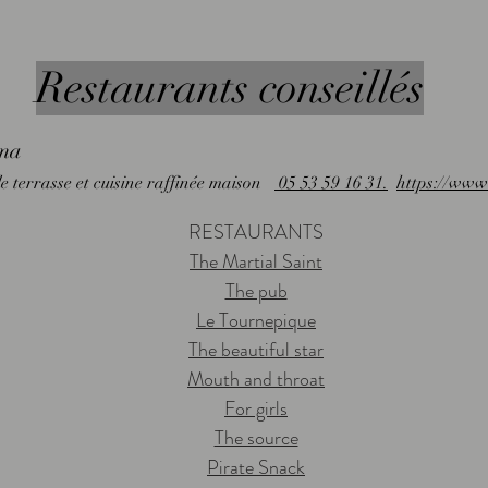
Restaurants conseillés
ma
lle terrasse et cuisine raffinée maison
05 53 59 16 31.
https://www
RESTAURANTS
The Martial Saint
The pub
Le Tournepique
The beautiful star
Mouth and throat
For girls
The source
Pirate Snack